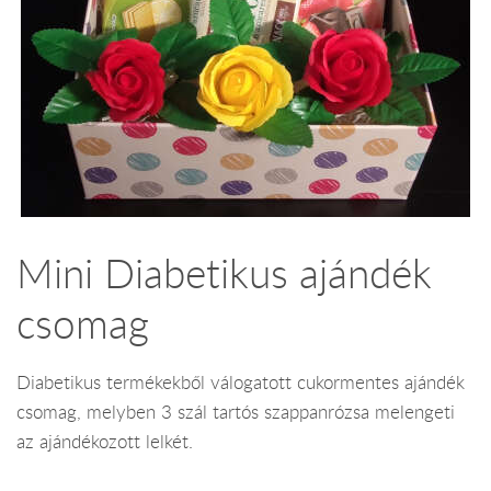
Mini Diabetikus ajándék
csomag
Diabetikus termékekből válogatott cukormentes ajándék
csomag, melyben 3 szál tartós szappanrózsa melengeti
az ajándékozott lelkét.