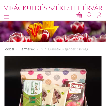
VIRÁGKÜLDÉS SZÉKESFEHÉRVÁR
Főoldal
Termékek
Mini Diabetikus ajándék csomag