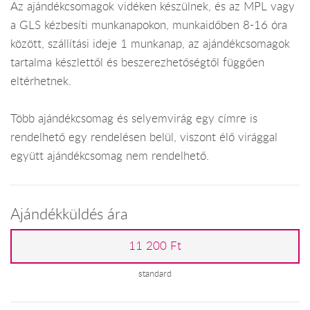
Az ajándékcsomagok vidéken készülnek, és az MPL vagy
a GLS kézbesíti munkanapokon, munkaidőben 8-16 óra
között, szállítási ideje 1 munkanap, az ajándékcsomagok
tartalma készlettől és beszerezhetőségtől függően
eltérhetnek.
Több ajándékcsomag és selyemvirág egy címre is
rendelhető egy rendelésen belül, viszont élő virággal
együtt ajándékcsomag nem rendelhető.
Ajándékküldés ára
11 200 Ft
standard