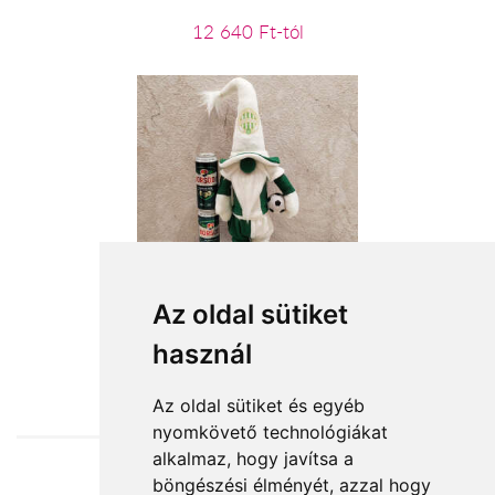
12 640 Ft-tól
Hajrá Fradi
Az oldal sütiket
használ
18 800 Ft-tól
Az oldal sütiket és egyéb
nyomkövető technológiákat
alkalmaz, hogy javítsa a
böngészési élményét, azzal hogy