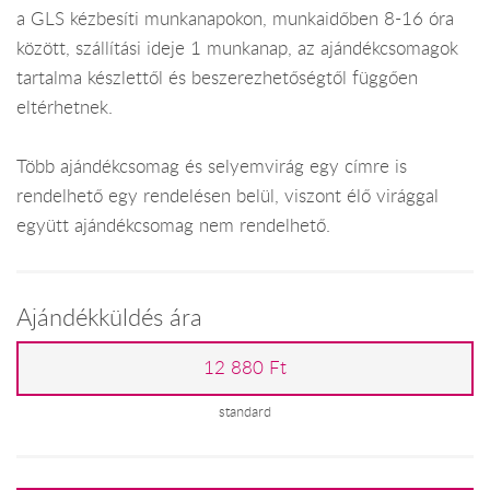
a GLS kézbesíti munkanapokon, munkaidőben 8-16 óra
között, szállítási ideje 1 munkanap, az ajándékcsomagok
tartalma készlettől és beszerezhetőségtől függően
eltérhetnek.
Több ajándékcsomag és selyemvirág egy címre is
rendelhető egy rendelésen belül, viszont élő virággal
együtt ajándékcsomag nem rendelhető.
Ajándékküldés ára
12 880 Ft
standard