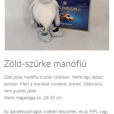
Zöld-szürke manófiú
Zöld plüss manófiú szürke ruházban. Mellé egy doboz
bonbon. Mert a manókat mindenki szereti. Dekoráció,
nem gyerek játék.
Manó magassága kb. 28-35 cm.
Az ajándékcsomagok vidéken készülnek, és az MPL vagy