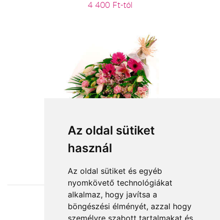
4 400 Ft-tól
Boldog születésnapot virágcsokor
Az oldal sütiket
használ
26 000 Ft-tól
Az oldal sütiket és egyéb
nyomkövető technológiákat
alkalmaz, hogy javítsa a
böngészési élményét, azzal hogy
Elfogadott fizetési módok
személyre szabott tartalmakat és