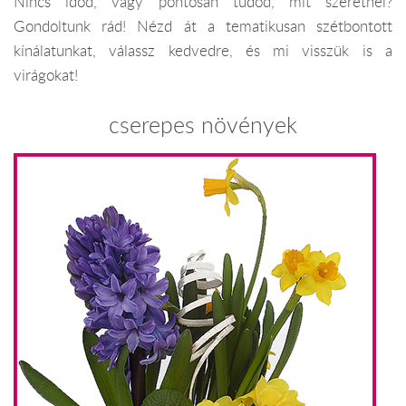
Nincs időd, vagy pontosan tudod, mit szeretnél?
Gondoltunk rád! Nézd át a tematikusan szétbontott
kínálatunkat, válassz kedvedre, és mi visszük is a
virágokat!
cserepes növények