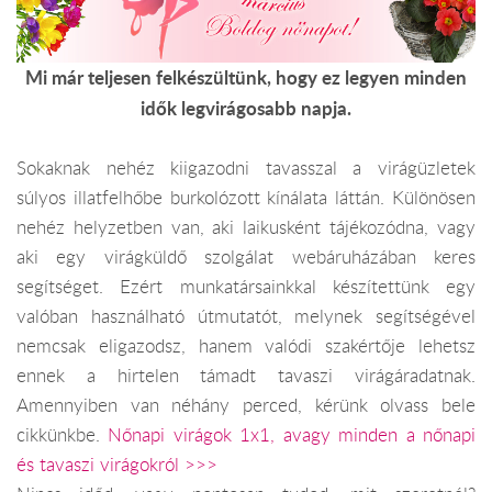
Mi már teljesen felkészültünk, hogy ez legyen minden
idők legvirágosabb napja.
Sokaknak nehéz kiigazodni tavasszal a virágüzletek
súlyos illatfelhőbe burkolózott kínálata láttán. Különösen
nehéz helyzetben van, aki laikusként tájékozódna, vagy
aki egy virágküldő szolgálat webáruházában keres
segítséget. Ezért munkatársainkkal készítettünk egy
valóban használható útmutatót, melynek segítségével
nemcsak eligazodsz, hanem valódi szakértője lehetsz
ennek a hirtelen támadt tavaszi virágáradatnak.
Amennyiben van néhány perced, kérünk olvass bele
cikkünkbe.
Nőnapi virágok 1x1, avagy minden a nőnapi
és tavaszi virágokról >>>