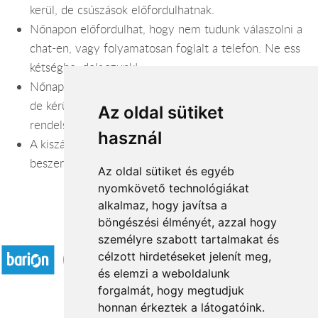
kerül, de csúszások előfordulhatnak.
Nőnapon előfordulhat, hogy nem tudunk válaszolni a
chat-en, vagy folyamatosan foglalt a telefon. Ne ess
kétségbe, dolgozunk!
Nőnapi rendelést március 8. 14 óráig tudunk fogadni,
de kérünk, számolj a kiszállításra 4-5 órát, ha aznap
Az oldal sütiket
rendelsz.
használ
A kiszállított csokor a virágok szezonalitása és
beszerezhetősége miatt eltérhet a képen láthatótól.
Az oldal sütiket és egyéb
nyomkövető technológiákat
alkalmaz, hogy javítsa a
böngészési élményét, azzal hogy
Elfogadott fizetési módok
személyre szabott tartalmakat és
célzott hirdetéseket jelenít meg,
és elemzi a weboldalunk
forgalmát, hogy megtudjuk
honnan érkeztek a látogatóink.