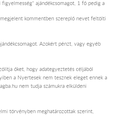
i figyelmesség" ajándékcsomagot, 1 fő pedig a
t megjelent kommentben szereplő nevet feltölti
t ajándékcsomagot. Azokért pénzt, vagy egyéb
zólítja őket, hogy adategyeztetés céljából
nyiben a Nyertesek nem tesznek eleget ennek a
lagba.hu nem tudja számukra elküldeni
elmi törvényben meghatározottak szerint,