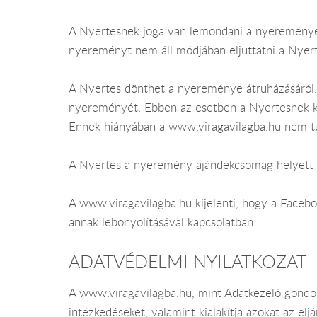
A Nyertesnek joga van lemondani a nyereményér
nyereményt nem áll módjában eljuttatni a Nyer
A Nyertes dönthet a nyereménye átruházásáról.
nyereményét. Ebben az esetben a Nyertesnek kö
Ennek hiányában a www.viragavilagba.hu nem tu
A Nyertes a nyeremény ajándékcsomag helyett n
A www.viragavilagba.hu kijelenti, hogy a Facebo
annak lebonyolításával kapcsolatban.
ADATVÉDELMI NYILATKOZAT
A www.viragavilagba.hu, mint Adatkezelő gondos
intézkedéseket, valamint kialakítja azokat az e