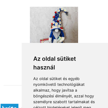
Az oldal sütiket
használ
from HUF19,160
Az oldal sütiket és egyéb
nyomkövető technológiákat
alkalmaz, hogy javítsa a
böngészési élményét, azzal hogy
Accepted payment methods
személyre szabott tartalmakat és
célzott hirdetéseket jelenít meg,