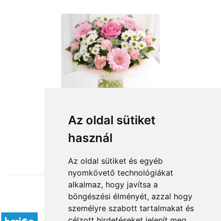
Az oldal sütiket
használ
from HUF26,720
Az oldal sütiket és egyéb
nyomkövető technológiákat
alkalmaz, hogy javítsa a
böngészési élményét, azzal hogy
Accepted payment methods
személyre szabott tartalmakat és
célzott hirdetéseket jelenít meg,