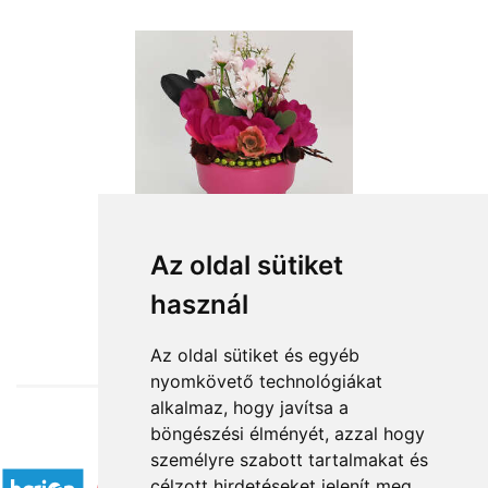
Az oldal sütiket
használ
from HUF14,000
Az oldal sütiket és egyéb
nyomkövető technológiákat
alkalmaz, hogy javítsa a
böngészési élményét, azzal hogy
Accepted payment methods
személyre szabott tartalmakat és
célzott hirdetéseket jelenít meg,