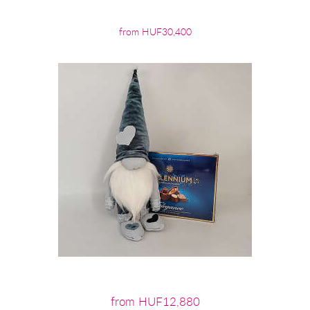
from HUF30,400
from HUF12,880