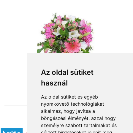
Az oldal sütiket
használ
from HUF20,600
Az oldal sütiket és egyéb
nyomkövető technológiákat
alkalmaz, hogy javítsa a
böngészési élményét, azzal hogy
Accepted payment methods
személyre szabott tartalmakat és
célzott hirdetéseket jelenít meg,