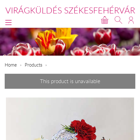
VIRÁGKÜLDÉS SZÉKESFEHÉRVÁR
Home
Products
This product is unavailable