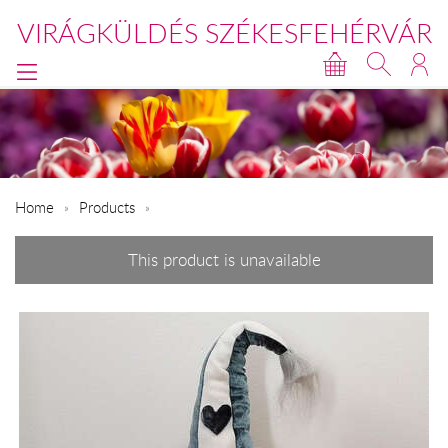
VIRÁGKÜLDÉS SZÉKESFEHÉRVÁR
Home
Products
This product is unavailable