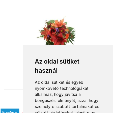
Az oldal sütiket
használ
from HUF31,020
Az oldal sütiket és egyéb
nyomkövető technológiákat
alkalmaz, hogy javítsa a
böngészési élményét, azzal hogy
Accepted payment methods
személyre szabott tartalmakat és
célzott hirdetéseket jelenít meg,