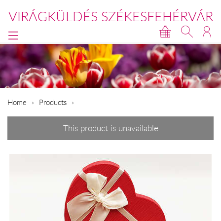
VIRÁGKÜLDÉS SZÉKESFEHÉRVÁR
Home
Products
This product is unavailable