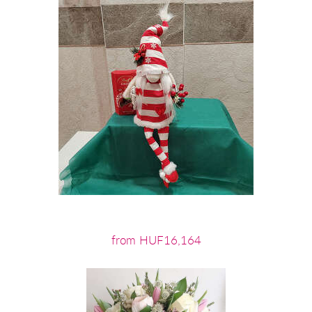
from HUF16,164