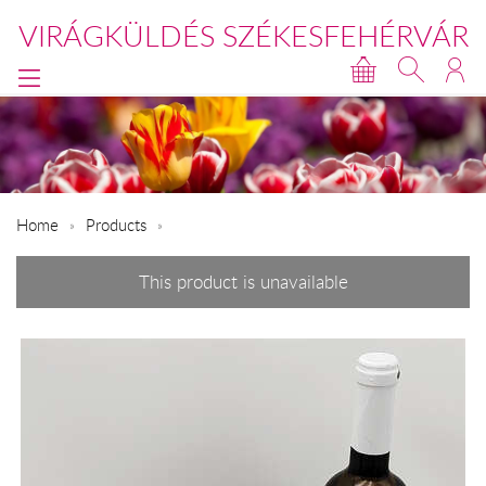
VIRÁGKÜLDÉS SZÉKESFEHÉRVÁR
Home
Products
This product is unavailable