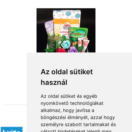
Az oldal sütiket
használ
from HUF14,000
Az oldal sütiket és egyéb
nyomkövető technológiákat
alkalmaz, hogy javítsa a
böngészési élményét, azzal hogy
Accepted payment methods
személyre szabott tartalmakat és
célzott hirdetéseket jelenít meg,