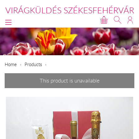
VIRÁGKÜLDÉS SZÉKESFEHÉRVÁR
Home
Products
This product is unavailable