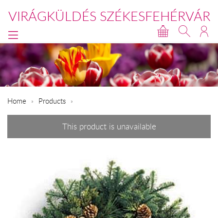
VIRÁGKÜLDÉS SZÉKESFEHÉRVÁR
Home
Products
This product is unavailable