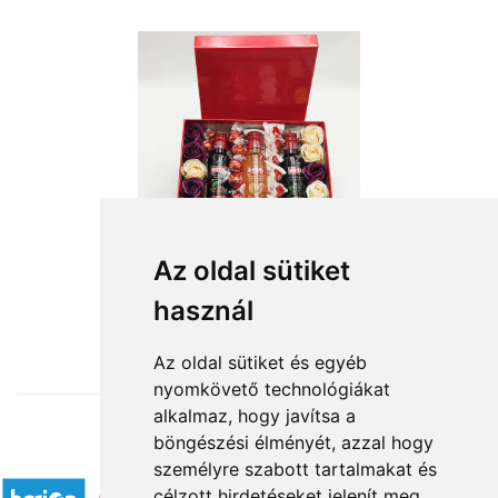
Az oldal sütiket
használ
from HUF20,240
Az oldal sütiket és egyéb
nyomkövető technológiákat
alkalmaz, hogy javítsa a
böngészési élményét, azzal hogy
Accepted payment methods
személyre szabott tartalmakat és
célzott hirdetéseket jelenít meg,