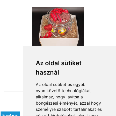
Az oldal sütiket
használ
from HUF12,000
Az oldal sütiket és egyéb
nyomkövető technológiákat
alkalmaz, hogy javítsa a
böngészési élményét, azzal hogy
Accepted payment methods
személyre szabott tartalmakat és
célzott hirdetéseket jelenít meg,