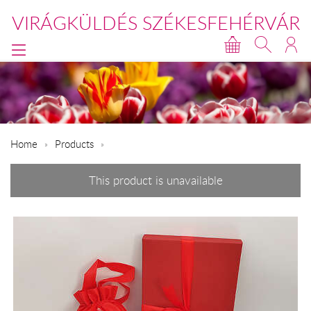
VIRÁGKÜLDÉS SZÉKESFEHÉRVÁR
Home
Products
This product is unavailable