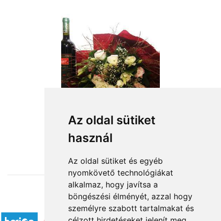
Az oldal sütiket
használ
from HUF22,800
Az oldal sütiket és egyéb
nyomkövető technológiákat
alkalmaz, hogy javítsa a
böngészési élményét, azzal hogy
Accepted payment methods
személyre szabott tartalmakat és
célzott hirdetéseket jelenít meg,