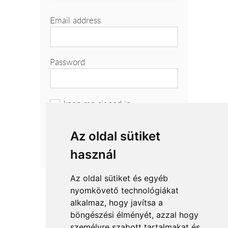
Email address
Password
keep me signed in
Az oldal sütiket
Forgot your password?
használ
Az oldal sütiket és egyéb
nyomkövető technológiákat
alkalmaz, hogy javítsa a
böngészési élményét, azzal hogy
Accepted payment methods
személyre szabott tartalmakat és